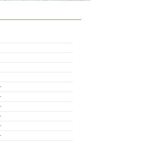
-
-
-
-
-
-