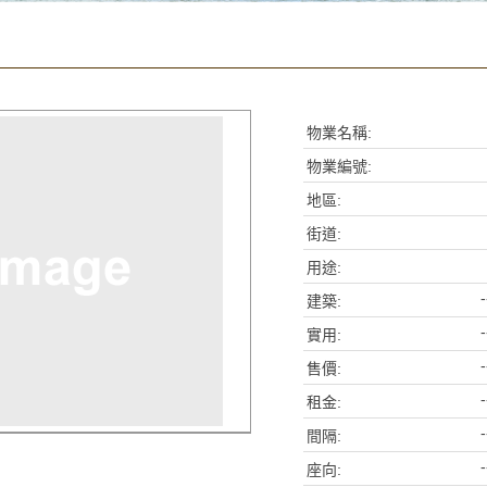
物業名稱:
物業編號:
地區:
街道:
用途:
-
建築:
-
實用:
-
售價:
-
租金:
-
間隔:
-
座向: