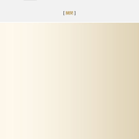
[
]
關閉